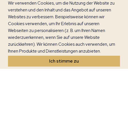
Stadtplatz befindet sich auch ein romanischer
Wir verwenden Cookies, um die Nutzung der Website zu
Kommunalpalast aus dem 13. Jahrhundert – das größte
verstehen und den Inhalt und das Angebot auf unseren
profane Gebäude Istriens aus dieser Zeit. Insgesamt finden
Websites zu verbessern. Beispielsweise können wir
Sie in der Altstadt von Motovun 26 geschützte
Cookies verwenden, um Ihr Erlebnis auf unseren
Kulturdenkmäler, weshalb die kulturhistorische Gesamtheit
Webseiten zu personalisieren (z. B. um Ihren Namen
Motovuns den Status eines geschützten Kulturgutes hat.
wiederzuerkennen, wenn Sie auf unsere Website
zurückkehren). Wir können Cookies auch verwenden, um
Ihnen Produkte und Dienstleistungen anzubieten.
Ich stimme zu