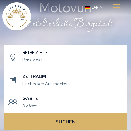
Motovun
De
mittelalterliche Bergstadt
REISEZIELE
Reiseziele
ZEITRAUM
GÄSTE
0 gäste
SUCHEN