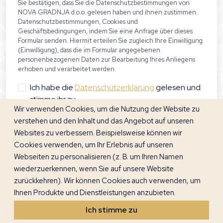
Sie bestätigen, dass Sie die Datenschutzbestimmungen von
NOVA GRADNJA d.o.o. gelesen haben und ihnen zustimmen.
Datenschutzbestimmungen, Cookies und
Geschäftsbedingungen, indem Sie eine Anfrage über dieses
Formular senden. Hiermit erteilen Sie zugleich Ihre Einwilligung
(Einwilligung), dass die im Formular angegebenen
personenbezogenen Daten zur Bearbeitung Ihres Anliegens
erhoben und verarbeitet werden.
Ich habe die
Datenschutzerklärung
gelesen und
stimme ihr zu.
Wir verwenden Cookies, um die Nutzung der Website zu
Diese Website ist mit reCAPTCHA geschützt und
verstehen und den Inhalt und das Angebot auf unseren
wendet die
Google-Datenschutzrichtlinie
und
Websites zu verbessern. Beispielsweise können wir
Nutzungsbedingungen
.
Cookies verwenden, um Ihr Erlebnis auf unseren
Webseiten zu personalisieren (z. B. um Ihren Namen
Nachricht senden
wiederzuerkennen, wenn Sie auf unsere Website
zurückkehren). Wir können Cookies auch verwenden, um
Ihnen Produkte und Dienstleistungen anzubieten.
Ich stimme zu