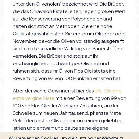
unter den Olivenölen“ bezeichnet wird. Die Brüder,
die das Chiavalon Estate leiten, legen großen Wert
auf die Konservierung von Polyphenolen und
halten sich strikt an Methoden, die eine hohe
Qualität gewährleisten. Sie ernten im Oktober oder
November, bevor die Oliven vollständig ausgereift
sind, um die schädliche Wirkung von Sauerstoff zu
vermeiden. Die Brüder sind stolz auf ihr
erschwingliches, hochwertiges Olivenöl und
rühmen sich, dass ihr Öl von Flos Olei stets eine
Bewertung von 97 von 100 Punkten erhalten hat.
Aber der wahre Gewinner ist hier das
Bio-Olivenöl
extra vergine Mate
mit einer Bewertung von 99 von
100 von Flos Olei. Im Alter von 75 Jahren, an der
Schwelle zum neuen Jahrtausend, pflanzte Mate
Vekić den ersten Olivenbaum in seinem geliebten
Istrien und entwarf und baute seine eigene
Ölmühle an einem Ort mit Blick auf das Meer.
Wir verwenden Cookies, um die Nutzung der Website zu