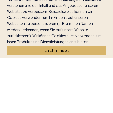
Seitdem produziert er jedes Jahr wertvolles Öl,
verstehen und den Inhalt und das Angebot auf unseren
indem er Oliven von Hand erntet und zum richtigen
Websites zu verbessern. Beispielsweise können wir
Zeitpunkt presst.
Cookies verwenden, um Ihr Erlebnis auf unseren
Webseiten zu personalisieren (z. B. um Ihren Namen
Ein Mann, der im Alter von 75 Jahren beschloss,
wiederzuerkennen, wenn Sie auf unsere Website
sich der Landwirtschaft zu widmen – verrät uns das
zurückkehren). Wir können Cookies auch verwenden, um
nicht große spirituelle Stärke, moralische Größe
Ihnen Produkte und Dienstleistungen anzubieten.
und immense Liebe für das Land? Jeder Istrier hat
so viel Kraft und Liebe. Deshalb ist ihr Olivenöl das
Ich stimme zu
beste der Welt.
NEUESTE BEITRÄGE
Verbringen Sie ein
unvergessliches Osterfest in
Novigrad
2 Minuten gelesen