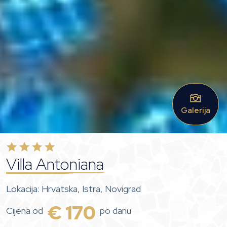
Galerija
Villa Antoniana
Lokacija: Hrvatska, Istra, Novigrad
€ 170
Cijena od
po danu