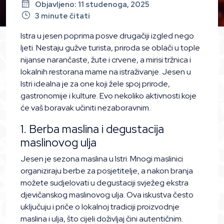
Objavljeno: 11 studenoga, 2025
3 minute čitati
Istra u jesen poprima posve drugačiji izgled nego
ljeti. Nestaju gužve turista, priroda se oblači u tople
nijanse narančaste, žute i crvene, a mirisi tržnica i
lokalnih restorana mame na istraživanje. Jesen u
Istri idealna je za one koji žele spoj prirode,
gastronomije i kulture. Evo nekoliko aktivnosti koje
će vaš boravak učiniti nezaboravnim.
1. Berba maslina i degustacija
maslinovog ulja
Jesen je sezona maslina u Istri. Mnogi maslinici
organiziraju berbe za posjetitelje, a nakon branja
možete sudjelovati u degustaciji svježeg ekstra
djevičanskog maslinovog ulja. Ova iskustva često
uključuju i priče o lokalnoj tradiciji proizvodnje
maslina i ulja, što cijeli doživljaj čini autentičnim.