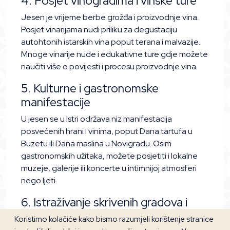
4. Posjet vinogradima i vinske ture
Jesen je vrijeme berbe grožđa i proizvodnje vina.
Posjet vinarijama nudi priliku za degustaciju
autohtonih istarskih vina poput terana i malvazije.
Mnoge vinarije nude i edukativne ture gdje možete
naučiti više o povijesti i procesu proizvodnje vina.
5. Kulturne i gastronomske
manifestacije
U jesen se u Istri održava niz manifestacija
posvećenih hrani i vinima, poput Dana tartufa u
Buzetu ili Dana maslina u Novigradu. Osim
gastronomskih užitaka, možete posjetiti i lokalne
muzeje, galerije ili koncerte u intimnijoj atmosferi
nego ljeti.
6. Istraživanje skrivenih gradova i
sela
Koristimo kolačiće kako bismo razumjeli korištenje stranice