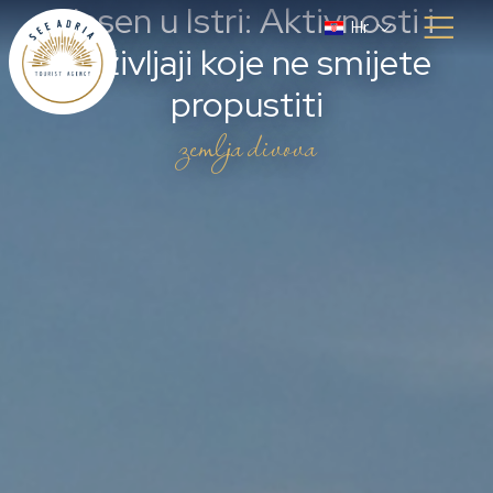
Jesen u Istri: Aktivnosti i
Hr
doživljaji koje ne smijete
propustiti
zemlja divova