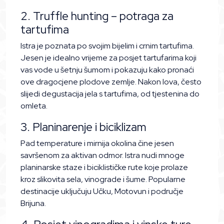
2. Truffle hunting – potraga za
tartufima
Istra je poznata po svojim bijelim i crnim tartufima.
Jesen je idealno vrijeme za posjet tartufarima koji
vas vode u šetnju šumom i pokazuju kako pronaći
ove dragocjene plodove zemlje. Nakon lova, često
slijedi degustacija jela s tartufima, od tjestenina do
omleta.
3. Planinarenje i biciklizam
Pad temperature i mirnija okolina čine jesen
savršenom za aktivan odmor. Istra nudi mnoge
planinarske staze i biciklističke rute koje prolaze
kroz slikovita sela, vinograde i šume. Popularne
destinacije uključuju Učku, Motovun i područje
Brijuna.